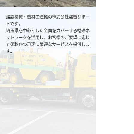
建設機械・機材の運搬の株式会社建機サポー
トです。
埼玉県を中心とした全国をカバーする輸送ネ
ットワークを活用し、お客様のご要望に応じ
て柔軟かつ迅速に最適なサービスを提供しま
す。
【求人募集中】
人員増強のため、運送ドライバーを
募集中です！
​ご応募お待ちしております。
未経験歓迎／経験者優遇／正社員雇用
​頑張りがダイレクトに収入に反映
詳しくはこちら