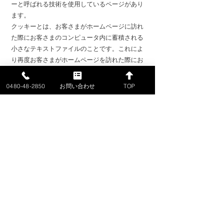
ーと呼ばれる技術を使用しているページがあり
ます。
クッキーとは、お客さまがホームページに訪れ
た際にお客さまのコンピュータ内に蓄積される
小さなテキストファイルのことです。これによ
り再度お客さまがホームページを訪れた際にお
客さまのコンピュータが認識され、利便性が向
上します。クッキーの中には個人が特定できる
0480-48-2850
お問い合わせ
TOP
情報は残りません。
ほとんどのコンピュータのブラウザがクッキー
を受け入れられるように設定されていますが、
ご使用のブラウザでクッキーの受け入れを拒否
する設定をすることも可能です。但し、その結
果、ホームページの一部の機能が正常に作動し
ない場合がありますのでご了承ください。
２）他サイトのリンクについて
当社ホームページには、お客さまに対し、有用
な情報・サービスをご提供するため他の会社の
運営するホームページへのリンクがあります。